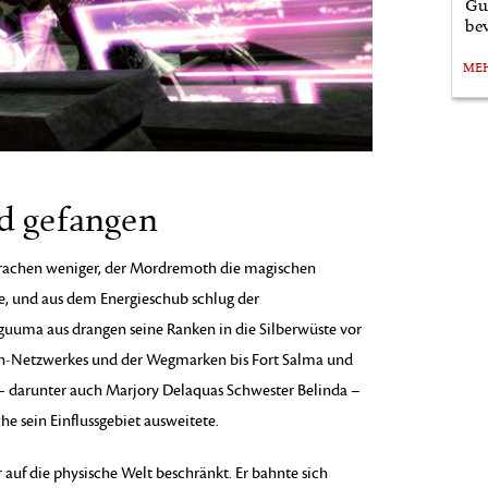
Gu
bev
ME
d gefangen
Drachen weniger, der Mordremoth die magischen
e, und aus dem Energieschub schlug der
guuma aus drangen seine Ranken in die Silberwüste vor
ien-Netzwerkes und der Wegmarken bis Fort Salma und
– darunter auch Marjory Delaquas Schwester Belinda –
he sein Einflussgebiet ausweitete.
uf die physische Welt beschränkt. Er bahnte sich