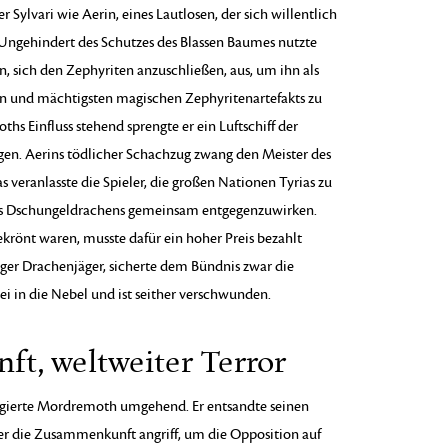
Sylvari wie Aerin, eines Lautlosen, der sich willentlich
Ungehindert des Schutzes des Blassen Baumes nutzte
 sich den Zephyriten anzuschließen, aus, um ihn als
n und mächtigsten magischen Zephyritenartefakts zu
hs Einfluss stehend sprengte er ein Luftschiff der
gen. Aerins tödlicher Schachzug zwang den Meister des
as veranlasste die Spieler, die großen Nationen Tyrias zu
es Dschungeldrachens gemeinsam entgegenzuwirken.
rönt waren, musste dafür ein hoher Preis bezahlt
iger Drachenjäger, sicherte dem Bündnis zwar die
bei in die Nebel und ist seither verschwunden.
t, weltweiter Terror
reagierte Mordremoth umgehend. Er entsandte seinen
r die Zusammenkunft angriff, um die Opposition auf