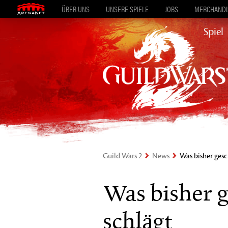
ÜBER UNS
UNSERE SPIELE
JOBS
MERCHANDIS
Spiel
Guild Wars 2
News
Was bisher gesc
Was bisher 
schlägt