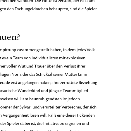
ameraden wandten. Die Flotte ist zerstört, der Pakt am
egen den Dschungeldrachen behaupten, sind die Spieler
auen?
ampftrupp zusammengestellt haben, in dem jedes Volk
st es ein Team von Individualisten mit explosiven
r voller Wut und Trauer über den Verlust ihrer
sigen Norn, der das Schicksal seiner Mutter Eir in
erade erst angefangen haben, ihre zerrüttete Beziehung
s asurische Wunderkind und jüngste Teammitglied
eweisen will; am beunruhigendsten ist jedoch
ener der Sylvari und verurteilter Verbrecher, der sich
 Vergangenheit lösen will. Falls eine dieser tickenden
 Spieler dabei ist, die Initiative zu ergreifen und