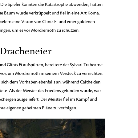
 Die Spieler konnten die Katastrophe abwenden, hatten
sse Baum wurde verkrüppelt und fiel in eine Art Koma.
ielern eine Vision von Glints Ei und einer goldenen
bringen, um es vor Mordremoth zu schützen.
 Dracheneier
und Glints Ei aufspürten, bereitete der Sylvari Trahearne
vor, um Mordremoth in seinem Versteck zu vernichten.
oss sich dem Vorhaben ebenfalls an, während Caithe den
tete. Als der Meister des Friedens gefunden wurde, war
chergen ausgeliefert. Der Meister fiel im Kampf und
ihre eigenen geheimen Pläne zu verfolgen.