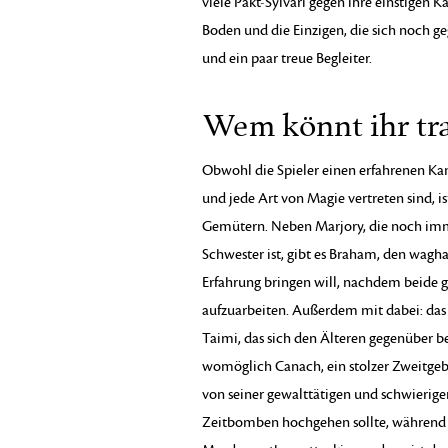
viele Pakt-Sylvari gegen ihre einstigen K
Boden und die Einzigen, die sich noch g
und ein paar treue Begleiter.
Wem könnt ihr tr
Obwohl die Spieler einen erfahrenen K
und jede Art von Magie vertreten sind, i
Gemütern. Neben Marjory, die noch imme
Schwester ist, gibt es Braham, den waghal
Erfahrung bringen will, nachdem beide g
aufzuarbeiten. Außerdem mit dabei: da
Taimi, das sich den Älteren gegenüber b
womöglich Canach, ein stolzer Zweitgebor
von seiner gewalttätigen und schwierigen
Zeitbomben hochgehen sollte, während der