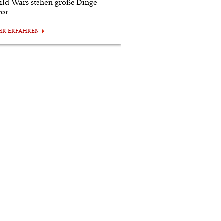
ild Wars stehen große Dinge
or.
HR ERFAHREN