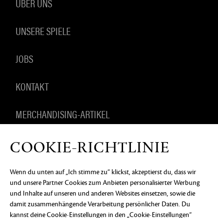
ÜBER UNS
UNSERE SPIELE
JOBS
KONTAKT
MERCHANDISING-ARTIKEL
COOKIE-RICHTLINIE
DATENSCHUTZERKLÄRUNG
RECHTLICHE
Wenn du unten auf „Ich stimme zu“ klickst, akzeptierst du, dass wir
INFORMATIONEN
KEIN VERKAUF ODER KEINE
und unsere Partner Cookies zum Anbieten personalisierter Werbung
WEITERGABE MEINER PERSONENBEZOGENEN
DATEN
COOKIE-EINSTELLUNGEN
und Inhalte auf unseren und anderen Websites einsetzen, sowie die
damit zusammenhängende Verarbeitung persönlicher Daten. Du
©2026 ArenaNet, LLC. Alle Rechte vorbehalten. Alle
kannst deine Cookie-Einstellungen in den „Cookie-Einstellungen“
Warenzeichen sind das Eigentum ihrer jeweiligen