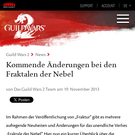
SUPPORT
ACCOUNT
EN-GB
DE
EN
ES
FR
„Visions of Eternity„
Guild Wars 2
Guild Wars 2
News
Kommende Änderungen bei den
Fraktalen der Nebel
von Das Guild Wars 2 Team am 19. November 2013
Im Rahmen der Veröffentlichung von „Fraktur“ gibt es mehrere
aufregende Neuheiten und Änderungen für das unendliche Verlies
„Fraktale der Nebel“. Hier nun ein kurzer Überblick über die