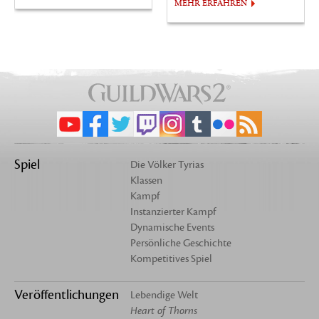
MEHR ERFAHREN
Spiel
Die Völker Tyrias
Klassen
Kampf
Instanzierter Kampf
Dynamische Events
Persönliche Geschichte
Kompetitives Spiel
Veröffentlichungen
Lebendige Welt
Heart of Thorns