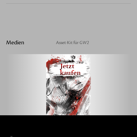
Medien
Asset-Kit für
GW2
Jetzt
kaufen