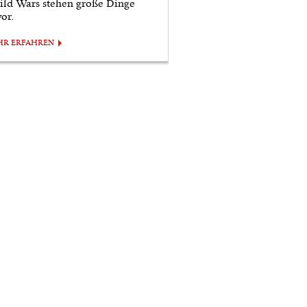
ild Wars stehen große Dinge
or.
HR ERFAHREN