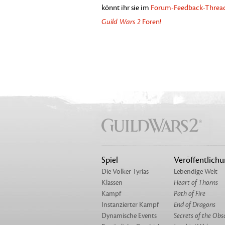
könnt ihr sie im
Forum-Feedback-Threa
Guild Wars 2
Foren!
Spiel
Veröffentlich
Die Völker Tyrias
Lebendige Welt
Klassen
Heart of Thorns
Kampf
Path of Fire
Instanzierter Kampf
End of Dragons
Dynamische Events
Secrets of the Obs