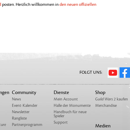
d
posten. Herzlich willkommen in
den neuen offiziellen
FOLGT UNS:
ungen
Community
Dienste
Shop
News
Mein Account
Guild Wars 2
kaufen
Event-Kalender
Halle der Monumente
Merchandise
Newsletter
Handbuch für neue
Spieler
Rangliste
Support
cure
Partnerprogramm
Medien