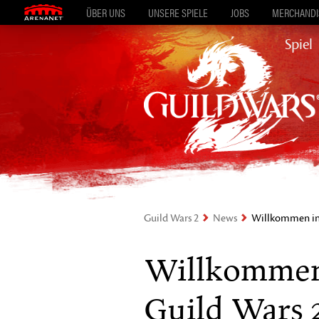
ÜBER UNS
UNSERE SPIELE
JOBS
MERCHANDIS
Spiel
Guild Wars 2
News
Willkommen in 
Willkommen
Guild Wars 