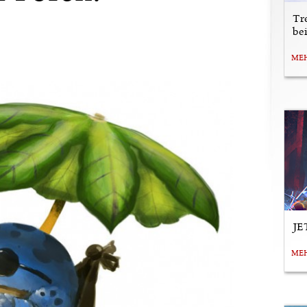
Tr
be
ME
JE
ME