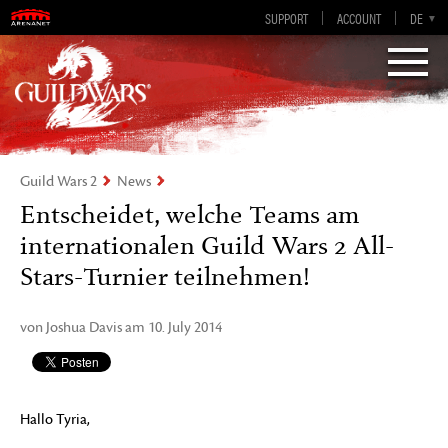
SUPPORT
ACCOUNT
EN-GB
DE
EN
ES
FR
„Visions of Eternity„
Guild Wars 2
Guild Wars 2
News
Entscheidet, welche Teams am
internationalen Guild Wars 2 All-
Stars-Turnier teilnehmen!
von Joshua Davis am 10. July 2014
Hallo Tyria,