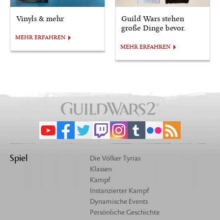
Vinyls & mehr
Guild Wars stehen
große Dinge bevor.
MEHR ERFAHREN
MEHR ERFAHREN
Spiel
Die Völker Tyrias
Klassen
Kampf
Instanzierter Kampf
Dynamische Events
Persönliche Geschichte