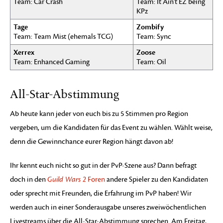
Team: Car Crash
Team: It Ain’t EZ being
KPz
Tage
Zombify
Team: Team Mist (ehemals TCG)
Team: Sync
Xerrex
Zoose
Team: Enhanced Gaming
Team: Oil
All-Star-Abstimmung
Ab heute kann jeder von euch bis zu 5 Stimmen pro Region
vergeben, um die Kandidaten für das Event zu wählen. Wählt weise,
denn die Gewinnchance eurer Region hängt davon ab!
Ihr kennt euch nicht so gut in der PvP-Szene aus? Dann befragt
doch in den
Guild Wars 2
Foren
andere Spieler zu den Kandidaten
oder sprecht mit Freunden, die Erfahrung im PvP haben! Wir
werden auch in einer Sonderausgabe unseres zweiwöchentlichen
Livestreams über die All-Star-Abstimmung sprechen. Am Freitag,