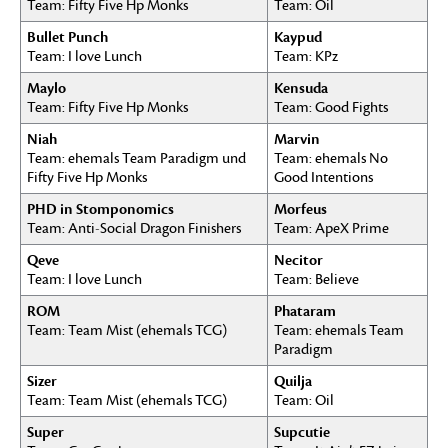
Team: Fifty Five Hp Monks
Team: Oil
Bullet Punch
Kaypud
Team: I love Lunch
Team: KPz
Maylo
Kensuda
Team: Fifty Five Hp Monks
Team: Good Fights
Niah
Marvin
Team: ehemals Team Paradigm und
Team: ehemals No
Fifty Five Hp Monks
Good Intentions
PHD in Stomponomics
Morfeus
Team: Anti-Social Dragon Finishers
Team: ApeX Prime
Qeve
Necitor
Team: I love Lunch
Team: Believe
ROM
Phataram
Team: Team Mist (ehemals TCG)
Team: ehemals Team
Paradigm
Sizer
Quilja
Team: Team Mist (ehemals TCG)
Team: Oil
Super
Supcutie