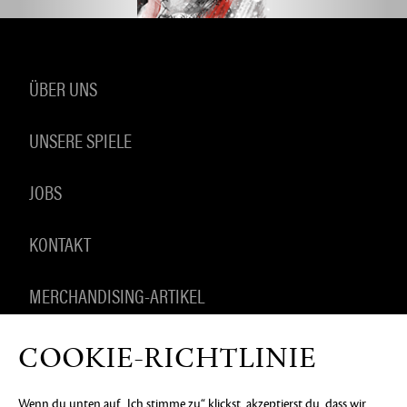
ÜBER UNS
UNSERE SPIELE
JOBS
KONTAKT
MERCHANDISING-ARTIKEL
COOKIE-RICHTLINIE
DATENSCHUTZERKLÄRUNG
RECHTLICHE
Wenn du unten auf „Ich stimme zu“ klickst, akzeptierst du, dass wir