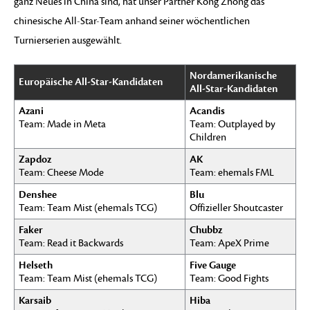
ganz Neues in China sind, hat unser Partner Kong Zhong das
chinesische All-Star-Team anhand seiner wöchentlichen
Turnierserien ausgewählt.
Nordamerikanische
Europäische All-Star-Kandidaten
All-Star-Kandidaten
Azani
Acandis
Team: Made in Meta
Team: Outplayed by
Children
Zapdoz
AK
Team: Cheese Mode
Team: ehemals FML
Denshee
Blu
Team: Team Mist (ehemals TCG)
Offizieller Shoutcaster
Faker
Chubbz
Team: Read it Backwards
Team: ApeX Prime
Helseth
Five Gauge
Team: Team Mist (ehemals TCG)
Team: Good Fights
Karsaib
Hiba