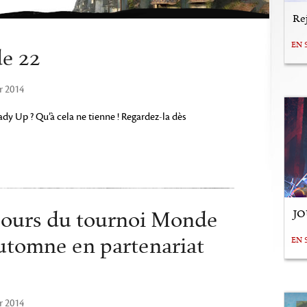
Rej
EN 
de 22
r 2014
ady Up ? Qu’à cela ne tienne ! Regardez-la dès
JO
ours du tournoi Monde
utomne en partenariat
EN 
r 2014