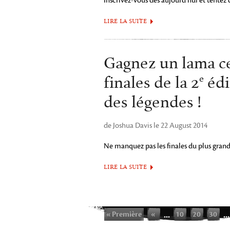
Inscrivez-vous dès aujourd’hui et tentez 
LIRE LA SUITE
Gagnez un lama ce
e
finales de la 2
édi
des légendes !
de Joshua Davis le 22 August 2014
Ne manquez pas les finales du plus grand
LIRE LA SUITE
« Première
«
...
10
20
30
...