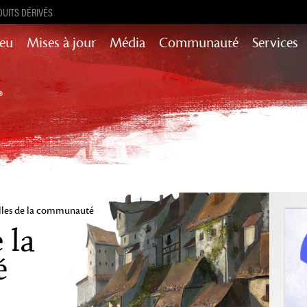
UITS DÉRIVÉS
Jeu
Mises à jour
Média
Communauté
Services
Mises à jour de contenu pour l’histoire,
succès et encore plus
Heart of Thorns
Path of Fire
End of Dragons
Secrets of the
Guild Wars 2
Obscure
Janthir Wilds
les de la communauté
 la
Visions of Eternity
é