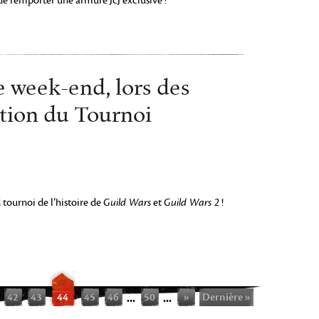
de remporter une armure JcJ exclusive !
 week-end, lors des
tion du Tournoi
 tournoi de l’histoire de
Guild Wars
et
Guild Wars 2
!
42
43
44
45
46
...
50
...
»
Dernière »