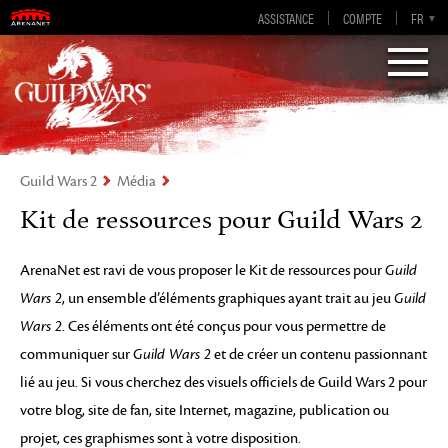
Guild Wars 2
ASSISTANCE
COMPTE
EN-GB
EN
DE
FR
ES
Visions of Eternity
Guild Wars 2
Média
Kit de ressources pour Guild Wars 2
ArenaNet est ravi de vous proposer le Kit de ressources pour
Guild
Wars 2
, un ensemble d’éléments graphiques ayant trait au jeu
Guild
Wars 2
. Ces éléments ont été conçus pour vous permettre de
communiquer sur
Guild Wars 2
et de créer un contenu passionnant
lié au jeu. Si vous cherchez des visuels officiels de Guild Wars 2 pour
votre blog, site de fan, site Internet, magazine, publication ou
projet, ces graphismes sont à votre disposition.