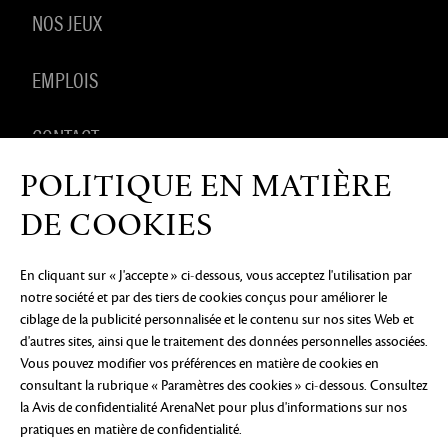
NOS JEUX
EMPLOIS
CONTACT
POLITIQUE EN MATIÈRE
PRODUITS DÉRIVÉS
DE COOKIES
En cliquant sur « J'accepte » ci-dessous, vous acceptez l'utilisation par
notre société et par des tiers de cookies conçus pour améliorer le
AVIS DE CONFIDENTIALITÉ
MENTIONS LÉGALES
NE
ciblage de la publicité personnalisée et le contenu sur nos sites Web et
PAS VENDRE OU PARTAGER MES INFORMATIONS
PERSONNELLES
PRÉFÉRENCES COOKIE
d'autres sites, ainsi que le traitement des données personnelles associées.
Vous pouvez modifier vos préférences en matière de cookies en
©2026 ArenaNet, LLC. Tous droits réservés. Toutes
consultant la rubrique « Paramètres des cookies » ci-dessous. Consultez
les marques déposées sont la propriété de leurs
propriétaires respectifs.
la Avis de confidentialité ArenaNet
pour plus d'informations sur nos
pratiques en matière de confidentialité.
Blood and Gore