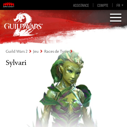
Guild Wars 2
ASSISTANCE
COMPTE
EN-GB
EN
DE
FR
ES
Visions of Eternity
Guild Wars 2
Jeu
Races de Tyrie
Sylvari