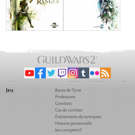
Jeu
Races de Tyrie
Professions
Combats
Cas de combat
Évènements dynamiques
Histoire personnelle
Jeu compétitif