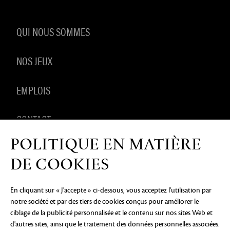
QUI NOUS SOMMES
NOS JEUX
EMPLOIS
CONTACT
POLITIQUE EN MATIÈRE
PRODUITS DÉRIVÉS
DE COOKIES
En cliquant sur « J'accepte » ci-dessous, vous acceptez l'utilisation par
notre société et par des tiers de cookies conçus pour améliorer le
AVIS DE CONFIDENTIALITÉ
MENTIONS LÉGALES
NE
ciblage de la publicité personnalisée et le contenu sur nos sites Web et
PAS VENDRE OU PARTAGER MES INFORMATIONS
PERSONNELLES
PRÉFÉRENCES COOKIE
d'autres sites, ainsi que le traitement des données personnelles associées.