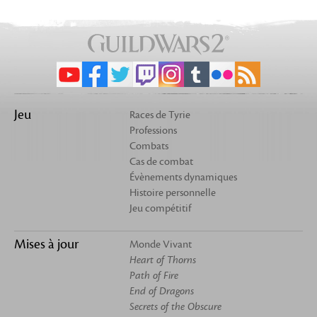
Jeu
Races de Tyrie
Professions
Combats
Cas de combat
Évènements dynamiques
Histoire personnelle
Jeu compétitif
Mises à jour
Monde Vivant
Heart of Thorns
Path of Fire
End of Dragons
Secrets of the Obscure