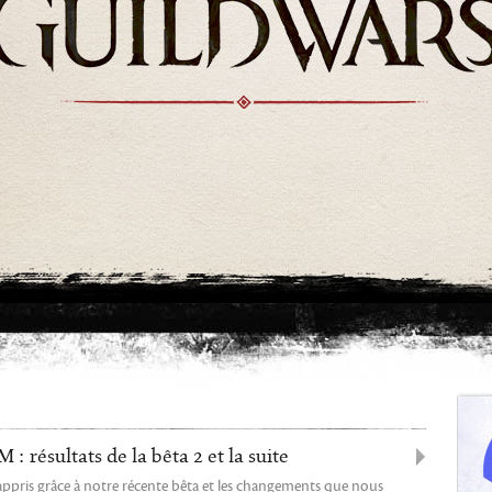
: résultats de la bêta 2 et la suite
ppris grâce à notre récente bêta et les changements que nous