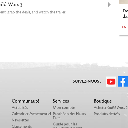
ild Wars 3
De
t, grab the deals, and watch the trailer!
da
EN 
SUIVEZ-NOUS :
Communauté
Services
Boutique
Actualités
Mon compte
Acheter
Guild Wars 2
Calendrier événementiel
Panthéon des Hauts
Produits dérivés
Faits
Newsletter
Guide pour les
Classements