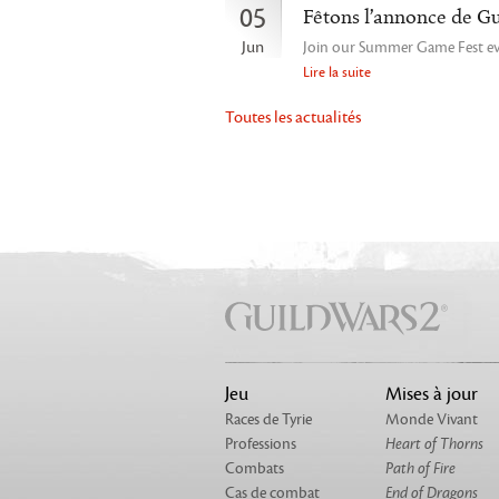
05
Fêtons l’annonce de Gu
Jun
Join our Summer Game Fest even
Lire la suite
Toutes les actualités
Jeu
Mises à jour
Races de Tyrie
Monde Vivant
Professions
Heart of Thorns
Combats
Path of Fire
Cas de combat
End of Dragons