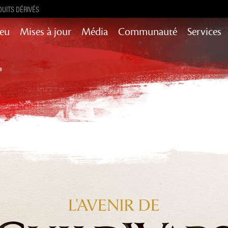
UITS DÉRIVÉS
Jeu
Mises à jour
Média
Communauté
Services
Mises à jour de contenu pour l’histoire,
succès et encore plus
Heart of Thorns
Path of Fire
End of Dragons
Secrets of the
Guild Wars 2
Obscure
Janthir Wilds
Visions of Eternity