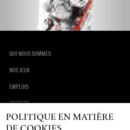
QUI NOUS SOMMES
NOS JEUX
EMPLOIS
CONTACT
POLITIQUE EN MATIÈRE
PRODUITS DÉRIVÉS
DE COOKIES