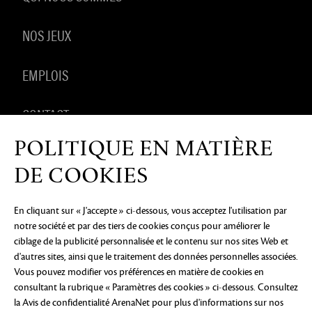
NOS JEUX
EMPLOIS
CONTACT
POLITIQUE EN MATIÈRE
PRODUITS DÉRIVÉS
DE COOKIES
En cliquant sur « J'accepte » ci-dessous, vous acceptez l'utilisation par
notre société et par des tiers de cookies conçus pour améliorer le
AVIS DE CONFIDENTIALITÉ
MENTIONS LÉGALES
NE
ciblage de la publicité personnalisée et le contenu sur nos sites Web et
PAS VENDRE OU PARTAGER MES INFORMATIONS
PERSONNELLES
PRÉFÉRENCES COOKIE
d'autres sites, ainsi que le traitement des données personnelles associées.
Vous pouvez modifier vos préférences en matière de cookies en
©2026 ArenaNet, LLC. Tous droits réservés. Toutes
consultant la rubrique « Paramètres des cookies » ci-dessous. Consultez
les marques déposées sont la propriété de leurs
propriétaires respectifs.
la Avis de confidentialité ArenaNet
pour plus d'informations sur nos