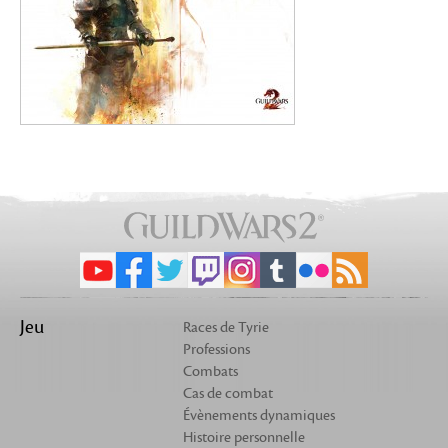
Jeu
Races de Tyrie
Professions
Combats
Cas de combat
Évènements dynamiques
Histoire personnelle