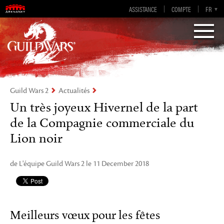
Guild Wars 2
ASSISTANCE
COMPTE
EN-GB
EN
DE
FR
ES
Visions of Eternity
Guild Wars 2
Actualités
Un très joyeux Hivernel de la part
de la Compagnie commerciale du
Lion noir
de L'équipe Guild Wars 2 le 11 December 2018
Meilleurs vœux pour les fêtes