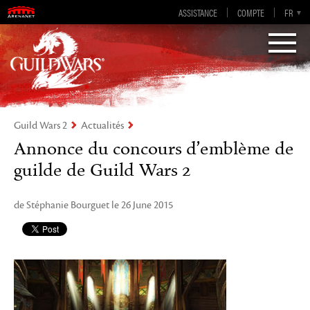
Guild Wars 2
ASSISTANCE
COMPTE
EN-GB
EN
DE
FR
ES
Visions of Eternity
Guild Wars 2
Actualités
Annonce du concours d’emblème de
guilde de Guild Wars 2
de Stéphanie Bourguet le 26 June 2015