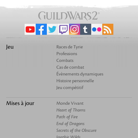
Jeu
Races de Tyrie
Professions
Combats
Cas de combat
Évènements dynamiques
Histoire personnelle
Jeu compétitif
Mises à jour
Monde Vivant
Heart of Thorns
Path of Fire
End of Dragons
Secrets of the Obscure
Janthir Wilds