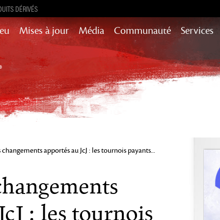
UITS DÉRIVÉS
Jeu
Mises à jour
Média
Communauté
Services
Mises à jour de contenu pour l’histoire,
succès et encore plus
Heart of Thorns
Path of Fire
End of Dragons
Secrets of the
Guild Wars 2
Obscure
changements apportés au JcJ : les tournois payants...
Janthir Wilds
Visions of Eternity
changements
cJ : les tournois