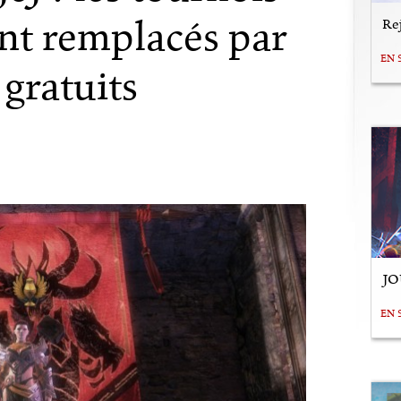
nt remplacés par
Rej
EN 
 gratuits
JO
EN 