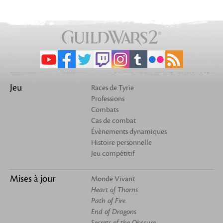
Jeu
Races de Tyrie
Professions
Combats
Cas de combat
Évènements dynamiques
Histoire personnelle
Jeu compétitif
Mises à jour
Monde Vivant
Heart of Thorns
Path of Fire
End of Dragons
Secrets of the Obscure