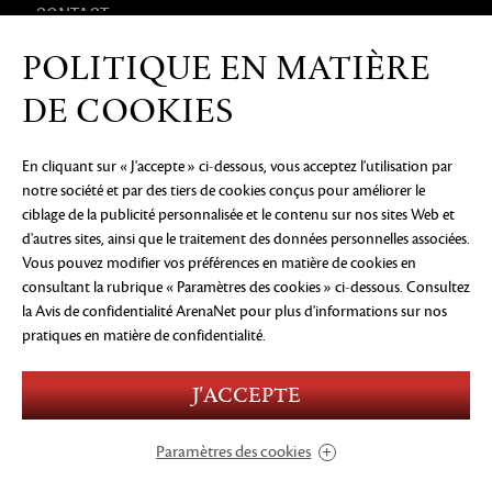
CONTACT
POLITIQUE EN MATIÈRE
PRODUITS DÉRIVÉS
DE COOKIES
En cliquant sur « J'accepte » ci-dessous, vous acceptez l'utilisation par
notre société et par des tiers de cookies conçus pour améliorer le
AVIS DE CONFIDENTIALITÉ
MENTIONS LÉGALES
NE
ciblage de la publicité personnalisée et le contenu sur nos sites Web et
PAS VENDRE OU PARTAGER MES INFORMATIONS
PERSONNELLES
PRÉFÉRENCES COOKIE
d'autres sites, ainsi que le traitement des données personnelles associées.
Vous pouvez modifier vos préférences en matière de cookies en
©2026 ArenaNet, LLC. Tous droits réservés. Toutes
consultant la rubrique « Paramètres des cookies » ci-dessous. Consultez
les marques déposées sont la propriété de leurs
propriétaires respectifs.
la Avis de confidentialité ArenaNet
pour plus d'informations sur nos
pratiques en matière de confidentialité.
Blood and Gore
Language
Use of Alcohol
J'ACCEPTE
Violence
In-Game Purchases
Users Interact
Paramètres des cookies