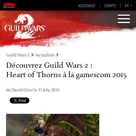
Guild Wars 2
ASSISTANCE
COMPTE
EN-GB
EN
DE
FR
ES
Visions of Eternity
Guild Wars 2
Actualités
Découvrez Guild Wars 2 :
Heart of Thorns à la gamescom 2015
de David Ortiz le 31 July 2015