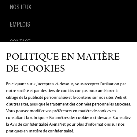
NOS JEUX
EMPLOIS
CONTACT
POLITIQUE EN MATIÈRE
PRODUITS DÉRIVÉS
DE COOKIES
En cliquant sur « J'accepte » ci-dessous, vous acceptez l'utilisation par
notre société et par des tiers de cookies conçus pour améliorer le
AVIS DE CONFIDENTIALITÉ
MENTIONS LÉGALES
NE
ciblage de la publicité personnalisée et le contenu sur nos sites Web et
PAS VENDRE OU PARTAGER MES INFORMATIONS
PERSONNELLES
PRÉFÉRENCES COOKIE
d'autres sites, ainsi que le traitement des données personnelles associées.
Vous pouvez modifier vos préférences en matière de cookies en
©2026 ArenaNet, LLC. Tous droits réservés. Toutes
consultant la rubrique « Paramètres des cookies » ci-dessous. Consultez
les marques déposées sont la propriété de leurs
propriétaires respectifs.
la Avis de confidentialité ArenaNet
pour plus d'informations sur nos
pratiques en matière de confidentialité.
Blood and Gore