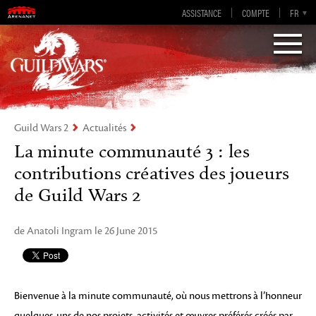
Guild Wars 2
ASSISTANCE
COMPTE
EN-GB
EN
DE
FR
ES
Visions of Eternity
Guild Wars 2
Actualités
La minute communauté 3 : les
contributions créatives des joueurs
de Guild Wars 2
de Anatoli Ingram le 26 June 2015
Bienvenue à la minute communauté, où nous mettrons à l’honneur
quelques-uns de nos projets, activités et œuvres préférés créés par