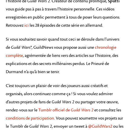
Sputti
l’histoire de
Guild Wars 2
. Créateur de contenu prolifique,
vous guide pas à pas à travers l’histoire personnelle. Ces vidéos
enregistrées en public permettent à tous de poser leurs questions.
Retrouvez
ici
les 28 épisodes de cette série en allemand.
Si vous souhaitez savoir quand tout ceci se déroule dans l’univers
de
Guild Wars®
, GuildNews vous propose aussi une
chronologie
complète
, agrémentée de liens vers des articles sur l’histoire, des
explications et des secrets millénaires perdus. Le Prieuré de
Durmand n’a qu’à bien se tenir.
C’est toujours un plaisir de voir des joueurs aussi créatifs et
organisés, alors continuez comme ça ! Si vous voulez admirer
d’autres projets de fans de
Guild Wars 2
ou partager votre œuvre,
rendez-vous sur le
Tumblr officiel de
Guild Wars 2
et consultez les
conditions de participation
. Vous pouvez soumettre vos projets sur
le Tumblr de
Guild Wars 2
, envoyer un tweet à
@GuildWars2
ou les