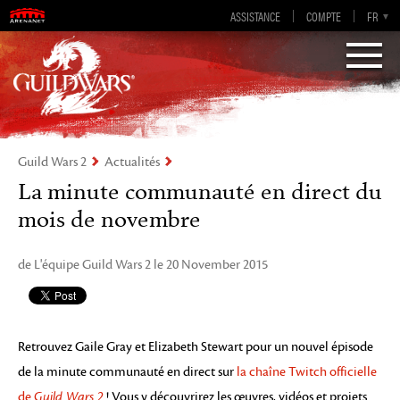
Guild Wars 2
ASSISTANCE
COMPTE
EN-GB
EN
DE
FR
ES
Visions of Eternity
Guild Wars 2
Actualités
La minute communauté en direct du
mois de novembre
de L'équipe Guild Wars 2 le 20 November 2015
Retrouvez Gaile Gray et Elizabeth Stewart pour un nouvel épisode
de la minute communauté en direct sur
la chaîne Twitch officielle
de
Guild Wars 2
! Vous y découvrirez les œuvres, vidéos et projets