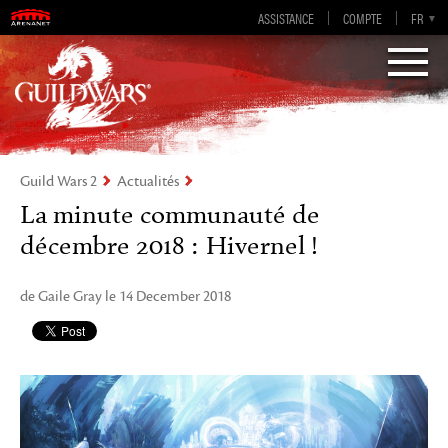
Guild Wars 2
ASSISTANCE
COMPTE
EN-GB
EN
DE
FR
ES
Visions of Eternity
Guild Wars 2
Actualités
La minute communauté de
décembre 2018 : Hivernel !
de Gaile Gray le 14 December 2018