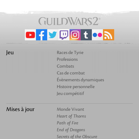
Jeu
Races de Tyrie
Professions
Combats
Cas de combat
Évènements dynamiques
Histoire personnelle
Jeu compétitif
Mises à jour
Monde Vivant
Heart of Thorns
Path of Fire
End of Dragons
Secrets of the Obscure