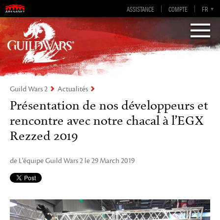
Guild Wars 2
ASSISTANCE
COMPTE
EN-GB
EN
DE
FR
ES
Visions of Eternity
Guild Wars 2
Actualités
Présentation de nos développeurs et
rencontre avec notre chacal à l’EGX
Rezzed 2019
de L'équipe Guild Wars 2 le 29 March 2019