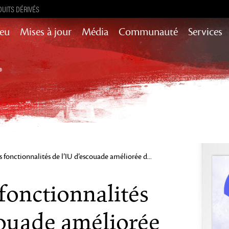
UITS DÉRIVÉS
Jeu
Mises à jour
Média
Communauté
Services
Mises à jour de contenu pour l’histoire,
succès et encore plus
Heart of Thorns
Path of Fire
End of Dragons
Secrets of the
Guild Wars 2
Obscure
fonctionnalités de l’IU d’escouade améliorée d...
Janthir Wilds
Visions of Eternity
fonctionnalités
couade améliorée