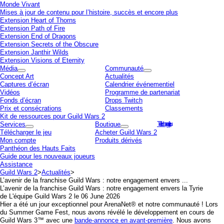
Monde Vivant
Mises à jour de contenu pour l’histoire, succès et encore plus
Extension
Heart of Thorns
Extension
Path of Fire
Extension
End of Dragons
Extension
Secrets of the Obscure
Extension
Janthir Wilds
Extension
Visions of Eternity
Média
Communauté
Concept Art
Actualités
Captures d’écran
Calendrier événementiel
Vidéos
Programme de partenariat
Fonds d’écran
Drops Twitch
Prix et consécrations
Classements
Kit de ressources pour
Guild Wars 2
Services
Boutique
Télécharger le jeu
Télécharger le jeu
Acheter
Guild Wars 2
Mon compte
Produits dérivés
Panthéon des Hauts Faits
Guide pour les nouveaux joueurs
Assistance
Guild Wars 2
>
Actualités
>
L’avenir de la franchise
Guild Wars
: notre engagement envers ...
L’avenir de la franchise
Guild Wars
: notre engagement envers la Tyrie
de L'équipe Guild Wars 2 le 06 June 2026
Hier a été un jour exceptionnel pour ArenaNet® et notre communauté ! Lors
du Summer Game Fest, nous avons révélé le développement en cours de
Guild Wars 3
™ avec une
bande-annonce en avant-première
. Nous avons