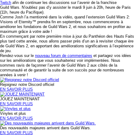
Twitch
afin de continuer les discussions sur l’avenir de la franchise
Guild Wars
. N’oubliez pas d’y assister le mardi 9 juin à 20h, heure de Paris
(11h, heure du Pacifique).
Comme Josh l’a mentionné dans la vidéo, quand l’extension
Guild Wars 2:
Visions of Eternity
™ prendra fin en septembre, nous commencerons à
améliorer les fondations de
Guild Wars 2
, et nous souhaitons en profiter au
maximum grâce à votre aide !
En commençant par notre première mise à jour du Panthéon des Hauts Faits
plus tard cette année, nous allons passer près d’un an à revisiter chaque ère
de
Guild Wars 2
, en apportant des améliorations significatives à l’expérience
de jeu.
Rendez-vous sur le
nouveau forum de commentaires
et partagez vos idées
sur les améliorations que vous souhaiteriez voir implémentées. Nous
sommes ravis de façonner l’avenir de
Guild Wars 2
aux côtés de la
communauté et de garantir la suite de son succès pour de nombreuses
années à venir !
Rejoignez notre Discord officiel
EN SAVOIR PLUS
JOUEZ MAINTENANT
EN SAVOIR PLUS
Vinyles et plus
EN SAVOIR PLUS
Des nouveautés majeures arrivent dans Guild Wars.
EN SAVOIR PLUS