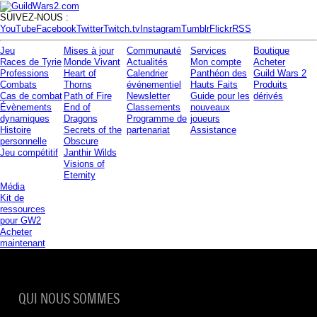
SUIVEZ-NOUS :
YouTube
Facebook
Twitter
Twitch.tv
Instagram
Tumblr
Flickr
RSS
Jeu
Mises à jour
Communauté
Services
Boutique
Races de Tyrie
Monde Vivant
Actualités
Mon compte
Acheter
Professions
Heart of
Calendrier
Panthéon des
Guild Wars 2
Combats
Thorns
événementiel
Hauts Faits
Produits
Cas de combat
Path of Fire
Newsletter
Guide pour les
dérivés
Évènements
End of
Classements
nouveaux
dynamiques
Dragons
Programme de
joueurs
Histoire
Secrets of the
partenariat
Assistance
personnelle
Obscure
Jeu compétitif
Janthir Wilds
Visions of
Eternity
Média
Kit de
ressources
pour
GW2
Acheter
maintenant
QUI NOUS SOMMES