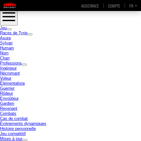
Passer directement au contenu principal
ASSISTANCE
COMPTE
EN-GB
EN
DE
FR
ES
GuildWars2.com
Jeu
Races de Tyrie
Asura
Sylvari
Humain
Norn
Charr
Professions
Ingénieur
Nécromant
Voleur
Élémentaliste
Guerrier
Rôdeur
Envoûteur
Gardien
Revenant
Combats
Cas de combat
Évènements dynamiques
Histoire personnelle
Jeu compétitif
Mises à jour