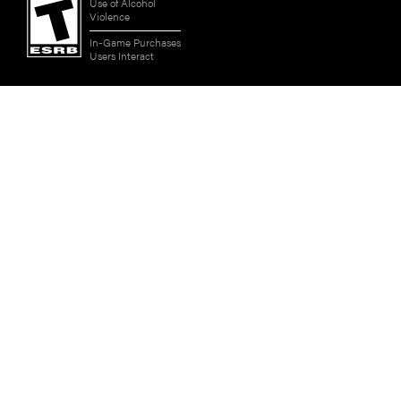
Use of Alcohol
Violence
In-Game Purchases
Users Interact