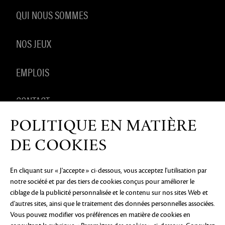
QUI NOUS SOMMES
NOS JEUX
EMPLOIS
CONTACT
POLITIQUE EN MATIÈRE
PRODUITS DÉRIVÉS
DE COOKIES
En cliquant sur « J'accepte » ci-dessous, vous acceptez l'utilisation par
notre société et par des tiers de cookies conçus pour améliorer le
AVIS DE CONFIDENTIALITÉ
MENTIONS LÉGALES
NE
ciblage de la publicité personnalisée et le contenu sur nos sites Web et
PAS VENDRE OU PARTAGER MES INFORMATIONS
PERSONNELLES
PRÉFÉRENCES COOKIE
d'autres sites, ainsi que le traitement des données personnelles associées.
Vous pouvez modifier vos préférences en matière de cookies en
©2026 ArenaNet, LLC. Tous droits réservés. Toutes