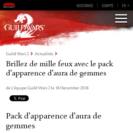
Guild Wars 2
ASSISTANCE
COMPTE
EN-GB
EN
DE
FR
ES
Visions of Eternity
Guild Wars 2
Actualités
Brillez de mille feux avec le pack
d’apparence d’aura de gemmes
de L'équipe Guild Wars 2 le 18 December 2018
Pack d’apparence d’aura de
gemmes