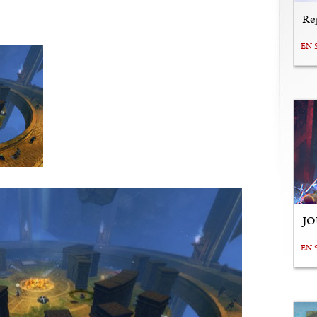
Rej
EN 
JO
EN 