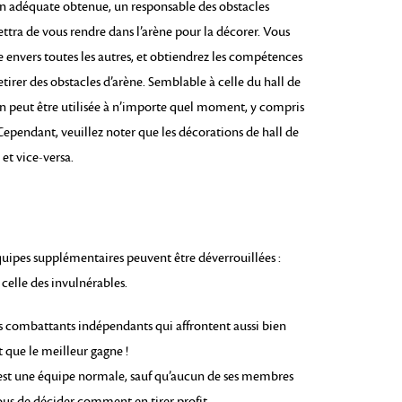
ion adéquate obtenue, un responsable des obstacles
ttra de vous rendre dans l’arène pour la décorer. Vous
 envers toutes les autres, et obtiendrez les compétences
etirer des obstacles d’arène. Semblable à celle du hall de
on peut être utilisée à n’importe quel moment, y compris
Cependant, veuillez noter que les décorations de hall de
 et vice-versa.
équipes supplémentaires peuvent être déverrouillées :
 celle des invulnérables.
s combattants indépendants qui affrontent aussi bien
t que le meilleur gagne !
est une équipe normale, sauf qu’aucun de ses membres
vous de décider comment en tirer profit.