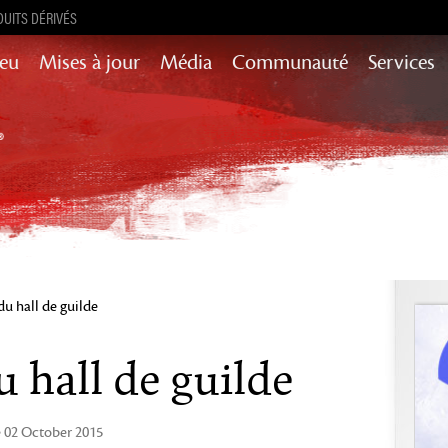
UITS DÉRIVÉS
Jeu
Mises à jour
Média
Communauté
Services
Mises à jour de contenu pour l’histoire,
succès et encore plus
Heart of Thorns
Path of Fire
End of Dragons
Secrets of the
Guild Wars 2
Obscure
du hall de guilde
Janthir Wilds
Visions of Eternity
u hall de guilde
 02 October 2015