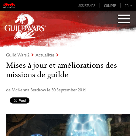
Guild Wars 2
ASSISTANCE
COMPTE
EN-GB
EN
DE
FR
ES
Visions of Eternity
Guild Wars 2
Actualités
Mises à jour et améliorations des
missions de guilde
de McKenna Berdrow le 30 September 2015