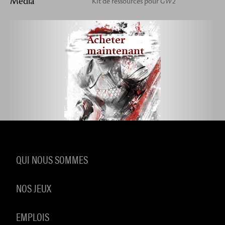
Média
Kit de ressources pour
GW2
Acheter
maintenant
QUI NOUS SOMMES
NOS JEUX
EMPLOIS