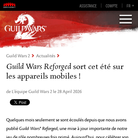
Guild Wars 2
ASSISTANCE
COMPTE
EN-GB
EN
DE
FR
ES
Visions of Eternity
Guild Wars 2
Actualités
Guild Wars Reforged
sort cet été sur
les appareils mobiles !
de L'équipe Guild Wars 2 le 28 April 2026
Quelques mois seulement se sont écoulés depuis que nous avons
publié
Guild Wars® Reforged
, une mise à jour importante de notre
jeu de rôle nombreuses fois primé. Aujourd’hui, pour célébrer son