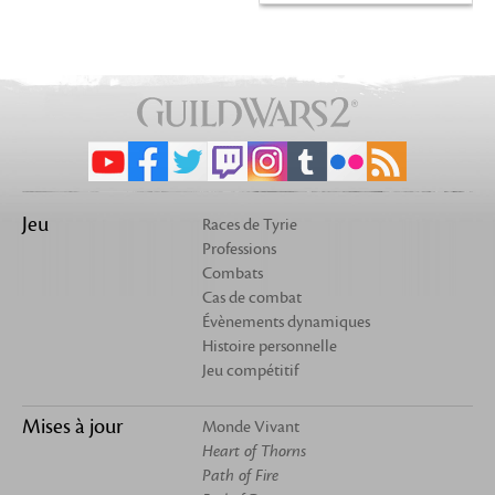
Jeu
Races de Tyrie
Professions
Combats
Cas de combat
Évènements dynamiques
Histoire personnelle
Jeu compétitif
Mises à jour
Monde Vivant
Heart of Thorns
Path of Fire