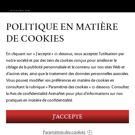
CONTACT
POLITIQUE EN MATIÈRE
PRODUITS DÉRIVÉS
DE COOKIES
En cliquant sur « J'accepte » ci-dessous, vous acceptez l'utilisation par
notre société et par des tiers de cookies conçus pour améliorer le
AVIS DE CONFIDENTIALITÉ
MENTIONS LÉGALES
NE
ciblage de la publicité personnalisée et le contenu sur nos sites Web et
PAS VENDRE OU PARTAGER MES INFORMATIONS
PERSONNELLES
PRÉFÉRENCES COOKIE
d'autres sites, ainsi que le traitement des données personnelles associées.
Vous pouvez modifier vos préférences en matière de cookies en
©2026 ArenaNet, LLC. Tous droits réservés. Toutes
consultant la rubrique « Paramètres des cookies » ci-dessous. Consultez
les marques déposées sont la propriété de leurs
propriétaires respectifs.
la Avis de confidentialité ArenaNet
pour plus d'informations sur nos
pratiques en matière de confidentialité.
Blood and Gore
Language
Use of Alcohol
J'ACCEPTE
Violence
In-Game Purchases
Users Interact
Paramètres des cookies