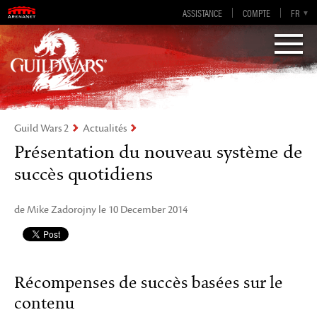
Guild Wars 2
ASSISTANCE
COMPTE
EN-GB
EN
DE
FR
ES
Visions of Eternity
Guild Wars 2
Actualités
Présentation du nouveau système de
succès quotidiens
de Mike Zadorojny le 10 December 2014
Récompenses de succès basées sur le
contenu