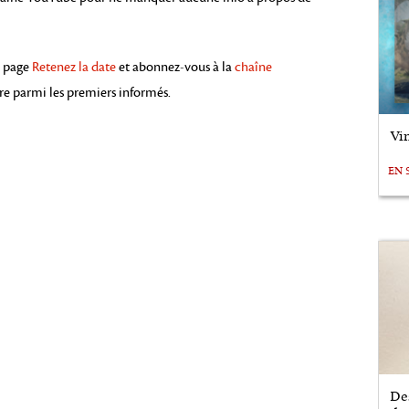
e page
Retenez la date
et abonnez-vous à la
chaîne
re parmi les premiers informés.
Vin
EN 
De