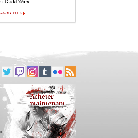
ns Guild Wars.
SAVOIR PLUS
Acheter
maintenant
ur