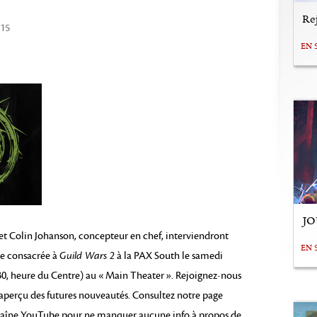
Rej
015
EN 
JO
et Colin Johanson, concepteur en chef, interviendront
EN 
le consacrée à
Guild Wars 2
à la PAX South le samedi
h 30, heure du Centre) au « Main Theater ». Rejoignez-nous
 aperçu des futures nouveautés. Consultez notre page
haîne YouTube pour ne manquer aucune info à propos de