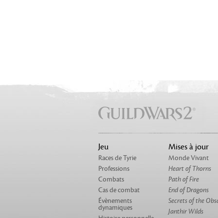
Jeu
Mises à jour
Races de Tyrie
Monde Vivant
Professions
Heart of Thorns
Combats
Path of Fire
Cas de combat
End of Dragons
Évènements
Secrets of the Obs
dynamiques
Janthir Wilds