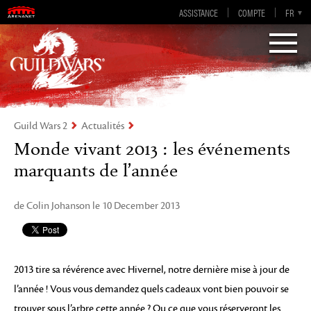
Guild Wars 2
ASSISTANCE
COMPTE
EN-GB
EN
DE
FR
ES
Visions of Eternity
Guild Wars 2
Actualités
Monde vivant 2013 : les événements
marquants de l’année
de Colin Johanson le 10 December 2013
2013 tire sa révérence avec Hivernel, notre dernière mise à jour de
l’année ! Vous vous demandez quels cadeaux vont bien pouvoir se
trouver sous l’arbre cette année ? Ou ce que vous réserveront les