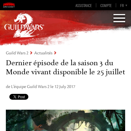
Guild Wars 2
ASSISTANCE
COMPTE
EN-GB
EN
DE
FR
ES
Visions of Eternity
Guild Wars 2
Actualités
Dernier épisode de la saison 3 du
Monde vivant disponible le 25 juillet
de L'équipe Guild Wars 2 le 12 July 2017