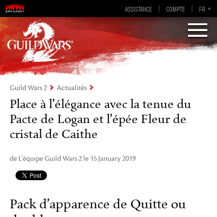
Guild Wars 2
ASSISTANCE
COMPTE
EN-GB
EN
DE
FR
ES
Visions of Eternity
Guild Wars 2
Actualités
Place à l’élégance avec la tenue du
Pacte de Logan et l’épée Fleur de
cristal de Caithe
de L'équipe Guild Wars 2 le 15 January 2019
Pack d’apparence de Quitte ou