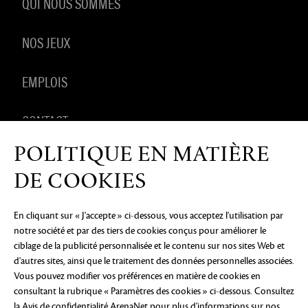
QUI NOUS SOMMES
NOS JEUX
EMPLOIS
CONTACT
POLITIQUE EN MATIÈRE
PRODUITS DÉRIVÉS
DE COOKIES
En cliquant sur « J'accepte » ci-dessous, vous acceptez l'utilisation par
notre société et par des tiers de cookies conçus pour améliorer le
AVIS DE CONFIDENTIALITÉ
MENTIONS LÉGALES
NE
ciblage de la publicité personnalisée et le contenu sur nos sites Web et
PAS VENDRE OU PARTAGER MES INFORMATIONS
PERSONNELLES
PRÉFÉRENCES COOKIE
d'autres sites, ainsi que le traitement des données personnelles associées.
Vous pouvez modifier vos préférences en matière de cookies en
©2026 ArenaNet, LLC. Tous droits réservés. Toutes
consultant la rubrique « Paramètres des cookies » ci-dessous. Consultez
les marques déposées sont la propriété de leurs
la Avis de confidentialité ArenaNet
pour plus d'informations sur nos