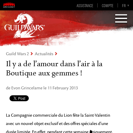
Guild Wars 2
ASSISTANCE
COMPTE
EN-GB
EN
DE
FR
ES
Visions of Eternity
Guild Wars 2
Actualités
Il y a de l’amour dans l’air à la
Boutique aux gemmes !
de Evon Grincelame le 11 February 2013
La Compagnie commerciale du Lion fête la Saint-Valentin
avec un nouvel objet exclusif et des offres spéciales d’une
durée limitée. En effet, pendant cette semaine uniquement,