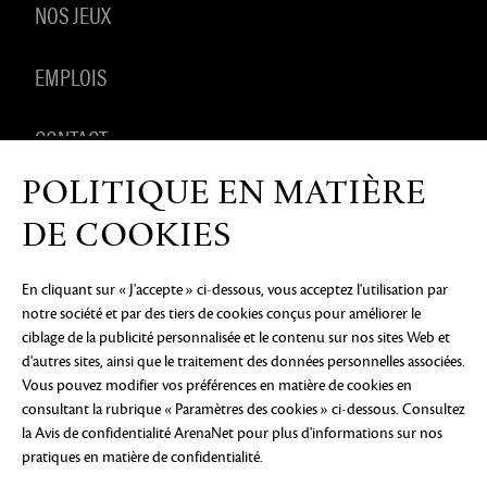
NOS JEUX
EMPLOIS
CONTACT
POLITIQUE EN MATIÈRE
PRODUITS DÉRIVÉS
DE COOKIES
En cliquant sur « J'accepte » ci-dessous, vous acceptez l'utilisation par
notre société et par des tiers de cookies conçus pour améliorer le
AVIS DE CONFIDENTIALITÉ
MENTIONS LÉGALES
NE
ciblage de la publicité personnalisée et le contenu sur nos sites Web et
PAS VENDRE OU PARTAGER MES INFORMATIONS
PERSONNELLES
PRÉFÉRENCES COOKIE
d'autres sites, ainsi que le traitement des données personnelles associées.
Vous pouvez modifier vos préférences en matière de cookies en
©2026 ArenaNet, LLC. Tous droits réservés. Toutes
consultant la rubrique « Paramètres des cookies » ci-dessous. Consultez
les marques déposées sont la propriété de leurs
propriétaires respectifs.
la Avis de confidentialité ArenaNet
pour plus d'informations sur nos
pratiques en matière de confidentialité.
Blood and Gore