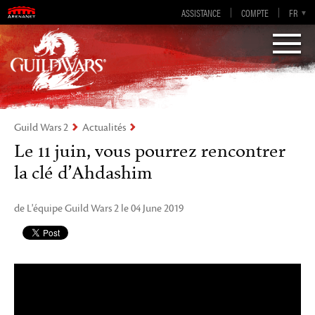
Guild Wars 2
ASSISTANCE
COMPTE
EN-GB
EN
DE
FR
ES
Visions of Eternity
Guild Wars 2
Actualités
Le 11 juin, vous pourrez rencontrer
la clé d’Ahdashim
de L'équipe Guild Wars 2 le 04 June 2019