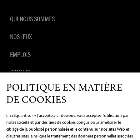
QUI NOUS SOMMES
NOS JEUX
EMPLOIS
CONTACT
POLITIQUE EN MATIÈRE
PRODUITS DÉRIVÉS
DE COOKIES
En cliquant sur « J'accepte » ci-dessous, vous acceptez l'utilisation par
notre société et par des tiers de cookies conçus pour améliorer le
AVIS DE CONFIDENTIALITÉ
MENTIONS LÉGALES
NE
ciblage de la publicité personnalisée et le contenu sur nos sites Web et
PAS VENDRE OU PARTAGER MES INFORMATIONS
PERSONNELLES
PRÉFÉRENCES COOKIE
d'autres sites, ainsi que le traitement des données personnelles associées.