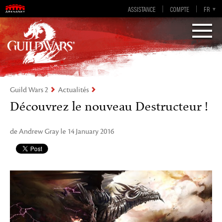
Guild Wars 2
ASSISTANCE
COMPTE
EN-GB
EN
DE
FR
ES
Visions of Eternity
Guild Wars 2
Actualités
Découvrez le nouveau Destructeur !
de Andrew Gray le 14 January 2016