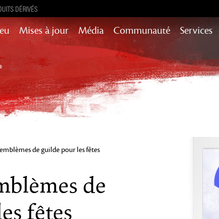
UITS DÉRIVÉS
Jeu
Mises à jour
Média
Communauté
Services
Mises à jour de contenu pour l’histoire,
succès et encore plus
Heart of Thorns
Path of Fire
End of Dragons
Secrets of the
Guild Wars 2
Obscure
mblèmes de guilde pour les fêtes
Janthir Wilds
Visions of Eternity
mblèmes de
es fêtes