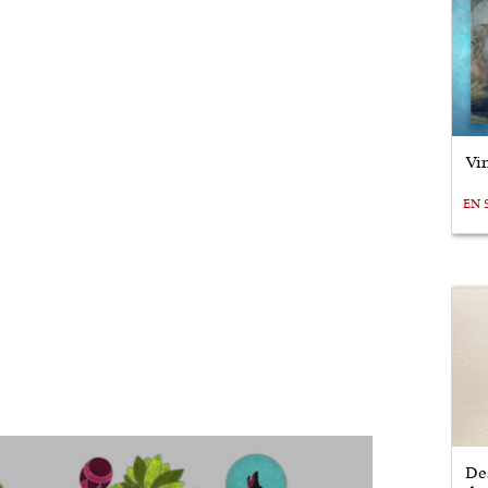
Vin
EN 
De