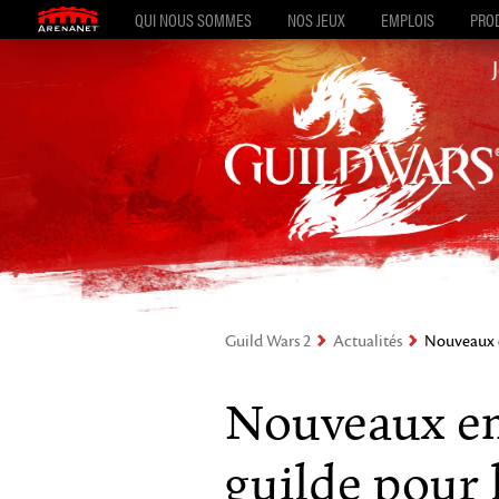
QUI NOUS SOMMES
NOS JEUX
EMPLOIS
PROD
Guild Wars 2
Actualités
Nouveaux e
Nouveaux e
guilde pour l