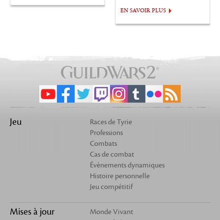
EN SAVOIR PLUS
Jeu
Races de Tyrie
Professions
Combats
Cas de combat
Évènements dynamiques
Histoire personnelle
Jeu compétitif
Mises à jour
Monde Vivant