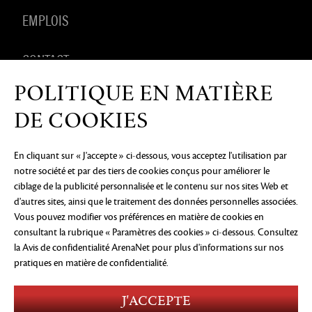
EMPLOIS
CONTACT
POLITIQUE EN MATIÈRE
PRODUITS DÉRIVÉS
DE COOKIES
En cliquant sur « J'accepte » ci-dessous, vous acceptez l'utilisation par
notre société et par des tiers de cookies conçus pour améliorer le
AVIS DE CONFIDENTIALITÉ
MENTIONS LÉGALES
NE
ciblage de la publicité personnalisée et le contenu sur nos sites Web et
PAS VENDRE OU PARTAGER MES INFORMATIONS
PERSONNELLES
PRÉFÉRENCES COOKIE
d'autres sites, ainsi que le traitement des données personnelles associées.
Vous pouvez modifier vos préférences en matière de cookies en
©2026 ArenaNet, LLC. Tous droits réservés. Toutes
consultant la rubrique « Paramètres des cookies » ci-dessous. Consultez
les marques déposées sont la propriété de leurs
la Avis de confidentialité ArenaNet
pour plus d'informations sur nos
propriétaires respectifs.
pratiques en matière de confidentialité.
Blood and Gore
Language
Use of Alcohol
J'ACCEPTE
Violence