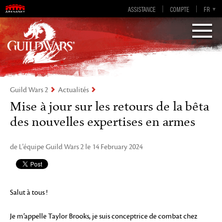
Guild Wars 2
ASSISTANCE
COMPTE
EN-GB
EN
DE
FR
ES
Visions of Eternity
Guild Wars 2
Actualités
Mise à jour sur les retours de la bêta
des nouvelles expertises en armes
de L'équipe Guild Wars 2 le 14 February 2024
Salut à tous !
Je m’appelle Taylor Brooks, je suis conceptrice de combat chez