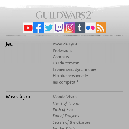
Jeu
Races de Tyrie
Professions
Combats
Cas de combat
Évènements dynamiques
Histoire personnelle
Jeu compétitif
Mises à jour
Monde Vivant
Heart of Thorns
Path of Fire
End of Dragons
Secrets of the Obscure
Janthir Wilds