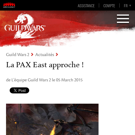
Guild Wars 2
ASSISTANCE
COMPTE
EN-GB
EN
DE
FR
ES
Visions of Eternity
Guild Wars 2
Actualités
La PAX East approche !
de L'équipe Guild Wars 2 le 05 March 2015