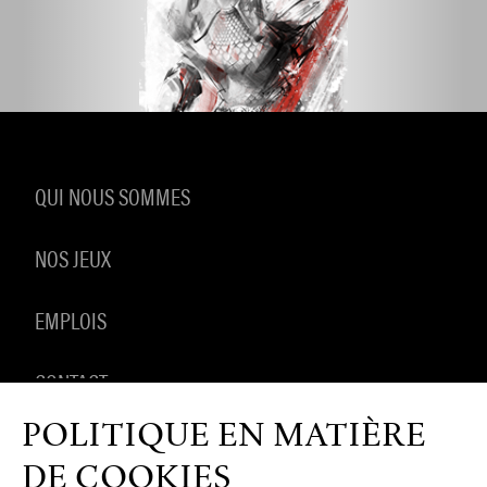
QUI NOUS SOMMES
NOS JEUX
EMPLOIS
CONTACT
POLITIQUE EN MATIÈRE
PRODUITS DÉRIVÉS
DE COOKIES