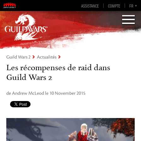
Guild Wars 2
ASSISTANCE
COMPTE
EN-GB
EN
DE
FR
ES
Visions of Eternity
Guild Wars 2
Actualités
Les récompenses de raid dans
Guild Wars 2
de Andrew McLeod le 10 November 2015