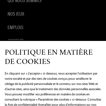
NOS JEUX
EMPLOIS
CONTACT
POLITIQUE EN MATIÈRE
PRODUITS DÉRIVÉS
DE COOKIES
En cliquant sur « J'accepte » ci-dessous, vous acceptez l'utilisation par
notre société et par des tiers de cookies conçus pour améliorer le
AVIS DE CONFIDENTIALITÉ
MENTIONS LÉGALES
NE
ciblage de la publicité personnalisée et le contenu sur nos sites Web et
PAS VENDRE OU PARTAGER MES INFORMATIONS
PERSONNELLES
PRÉFÉRENCES COOKIE
d'autres sites, ainsi que le traitement des données personnelles associées.
Vous pouvez modifier vos préférences en matière de cookies en
©2026 ArenaNet, LLC. Tous droits réservés. Toutes
consultant la rubrique « Paramètres des cookies » ci-dessous. Consultez
les marques déposées sont la propriété de leurs
propriétaires respectifs.
la Avis de confidentialité ArenaNet
pour plus d'informations sur nos