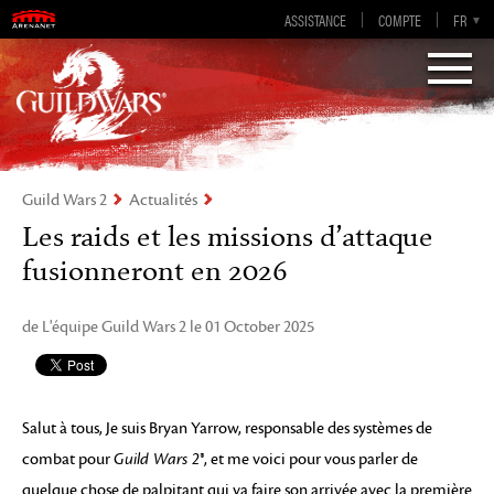
Guild Wars 2
ASSISTANCE
COMPTE
EN-GB
EN
DE
FR
ES
Visions of Eternity
Guild Wars 2
Actualités
Les raids et les missions d’attaque
fusionneront en 2026
de L'équipe Guild Wars 2 le 01 October 2025
Salut à tous, Je suis Bryan Yarrow, responsable des systèmes de
combat pour
Guild Wars 2®
, et me voici pour vous parler de
quelque chose de palpitant qui va faire son arrivée avec la première