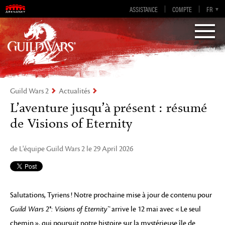
Guild Wars 2
ASSISTANCE
COMPTE
EN-GB
EN
DE
FR
ES
Visions of Eternity
Guild Wars 2
Actualités
L’aventure jusqu’à présent : résumé
de Visions of Eternity
de L'équipe Guild Wars 2 le 29 April 2026
Salutations, Tyriens ! Notre prochaine mise à jour de contenu pour
Guild Wars 2®: Visions of Eternity™
arrive le 12 mai avec « Le seul
chemin », qui poursuit notre histoire sur la mystérieuse île de