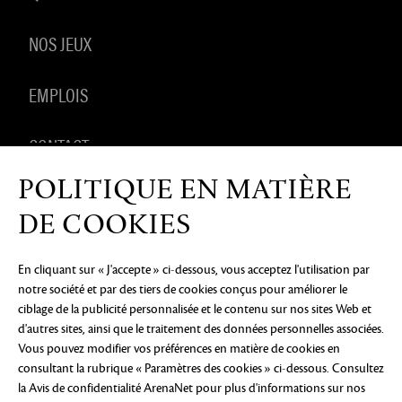
NOS JEUX
EMPLOIS
CONTACT
POLITIQUE EN MATIÈRE
PRODUITS DÉRIVÉS
DE COOKIES
En cliquant sur « J'accepte » ci-dessous, vous acceptez l'utilisation par
notre société et par des tiers de cookies conçus pour améliorer le
AVIS DE CONFIDENTIALITÉ
MENTIONS LÉGALES
NE
ciblage de la publicité personnalisée et le contenu sur nos sites Web et
PAS VENDRE OU PARTAGER MES INFORMATIONS
PERSONNELLES
PRÉFÉRENCES COOKIE
d'autres sites, ainsi que le traitement des données personnelles associées.
Vous pouvez modifier vos préférences en matière de cookies en
©2026 ArenaNet, LLC. Tous droits réservés. Toutes
consultant la rubrique « Paramètres des cookies » ci-dessous. Consultez
les marques déposées sont la propriété de leurs
la Avis de confidentialité ArenaNet
pour plus d'informations sur nos
propriétaires respectifs.