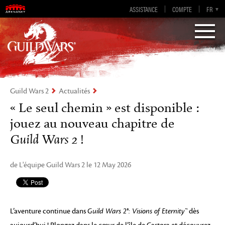
Guild Wars 2
ASSISTANCE
COMPTE
EN-GB
EN
DE
FR
ES
Visions of Eternity
Guild Wars 2
Actualités
« Le seul chemin » est disponible :
jouez au nouveau chapitre de
Guild Wars 2
!
de L'équipe Guild Wars 2 le 12 May 2026
L’aventure continue dans
Guild Wars 2®: Visions of Eternity™
dès