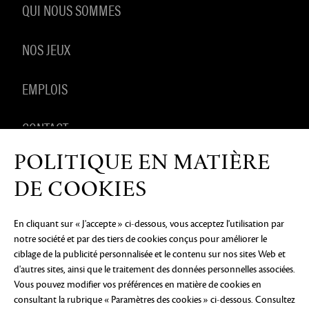
QUI NOUS SOMMES
NOS JEUX
EMPLOIS
CONTACT
POLITIQUE EN MATIÈRE
PRODUITS DÉRIVÉS
DE COOKIES
En cliquant sur « J'accepte » ci-dessous, vous acceptez l'utilisation par
notre société et par des tiers de cookies conçus pour améliorer le
AVIS DE CONFIDENTIALITÉ
MENTIONS LÉGALES
NE
ciblage de la publicité personnalisée et le contenu sur nos sites Web et
PAS VENDRE OU PARTAGER MES INFORMATIONS
PERSONNELLES
PRÉFÉRENCES COOKIE
d'autres sites, ainsi que le traitement des données personnelles associées.
Vous pouvez modifier vos préférences en matière de cookies en
©2026 ArenaNet, LLC. Tous droits réservés. Toutes
consultant la rubrique « Paramètres des cookies » ci-dessous. Consultez
les marques déposées sont la propriété de leurs