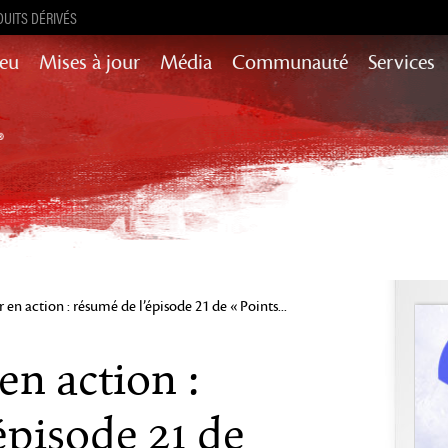
UITS DÉRIVÉS
Jeu
Mises à jour
Média
Communauté
Services
Mises à jour de contenu pour l’histoire,
succès et encore plus
Heart of Thorns
Path of Fire
End of Dragons
Secrets of the
Guild Wars 2
Obscure
 en action : résumé de l’épisode 21 de « Points...
Janthir Wilds
Visions of Eternity
en action :
épisode 21 de