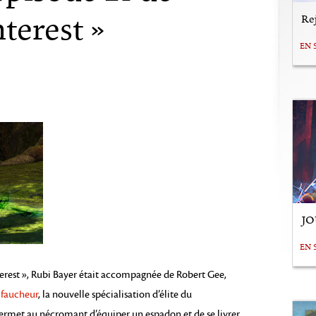
nterest »
Rej
EN 
JO
EN 
nterest », Rubi Bayer était accompagnée de Robert Gee,
e
faucheur
, la nouvelle spécialisation d’élite du
permet au nécromant d’équiper un espadon et de se livrer