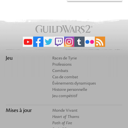
Jeu
Races de Tyrie
Professions
Combats
Cas de combat
Évènements dynamiques
Histoire personnelle
Jeu compétitif
Mises à jour
Monde Vivant
Heart of Thorns
Path of Fire