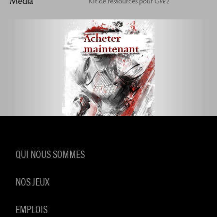
Média
Kit de ressources pour
GW2
Acheter
maintenant
QUI NOUS SOMMES
NOS JEUX
EMPLOIS