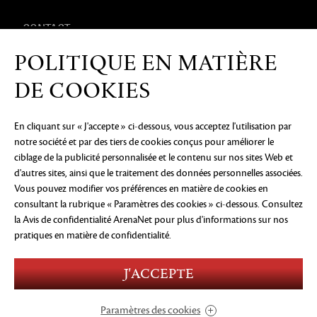
CONTACT
POLITIQUE EN MATIÈRE
PRODUITS DÉRIVÉS
DE COOKIES
En cliquant sur « J'accepte » ci-dessous, vous acceptez l'utilisation par
notre société et par des tiers de cookies conçus pour améliorer le
AVIS DE CONFIDENTIALITÉ
MENTIONS LÉGALES
NE
ciblage de la publicité personnalisée et le contenu sur nos sites Web et
PAS VENDRE OU PARTAGER MES INFORMATIONS
PERSONNELLES
PRÉFÉRENCES COOKIE
d'autres sites, ainsi que le traitement des données personnelles associées.
Vous pouvez modifier vos préférences en matière de cookies en
©2026 ArenaNet, LLC. Tous droits réservés. Toutes
consultant la rubrique « Paramètres des cookies » ci-dessous. Consultez
les marques déposées sont la propriété de leurs
propriétaires respectifs.
la Avis de confidentialité ArenaNet
pour plus d'informations sur nos
pratiques en matière de confidentialité.
Blood and Gore
Language
Use of Alcohol
J'ACCEPTE
Violence
In-Game Purchases
Users Interact
Paramètres des cookies