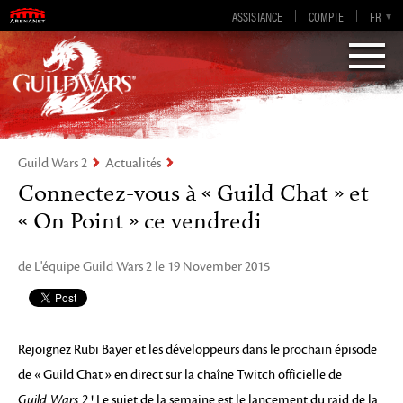
Guild Wars 2
ASSISTANCE
COMPTE
EN-GB
EN
DE
FR
ES
Visions of Eternity
Guild Wars 2
Actualités
Connectez-vous à « Guild Chat » et
« On Point » ce vendredi
de L'équipe Guild Wars 2 le 19 November 2015
Rejoignez Rubi Bayer et les développeurs dans le prochain épisode
de « Guild Chat » en direct sur la chaîne Twitch officielle de
Guild Wars 2
! Le sujet de la semaine est le lancement du raid de la