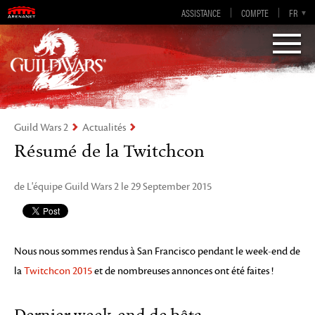
Guild Wars 2
ASSISTANCE
COMPTE
EN-GB
EN
DE
FR
ES
Visions of Eternity
Guild Wars 2
Actualités
Résumé de la Twitchcon
de L'équipe Guild Wars 2 le 29 September 2015
Nous nous sommes rendus à San Francisco pendant le week-end de
la
Twitchcon 2015
et de nombreuses annonces ont été faites !