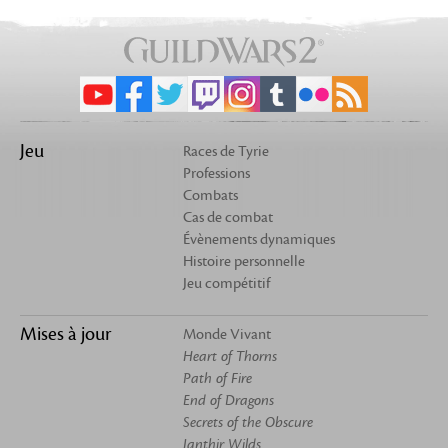
Jeu
Races de Tyrie
Professions
Combats
Cas de combat
Évènements dynamiques
Histoire personnelle
Jeu compétitif
Mises à jour
Monde Vivant
Heart of Thorns
Path of Fire
End of Dragons
Secrets of the Obscure
Janthir Wilds