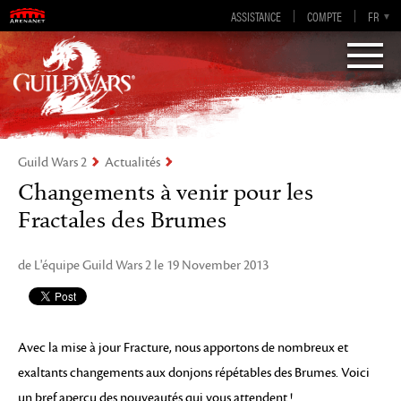
Guild Wars 2
ASSISTANCE
COMPTE
EN-GB
EN
DE
FR
ES
Visions of Eternity
Guild Wars 2
Actualités
Changements à venir pour les
Fractales des Brumes
de L'équipe Guild Wars 2 le 19 November 2013
Avec la mise à jour Fracture, nous apportons de nombreux et
exaltants changements aux donjons répétables des Brumes. Voici
un bref aperçu des nouveautés qui vous attendent !