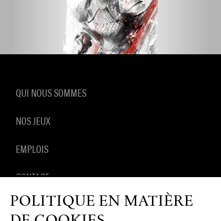
QUI NOUS SOMMES
NOS JEUX
EMPLOIS
CONTACT
POLITIQUE EN MATIÈRE
PRODUITS DÉRIVÉS
DE COOKIES