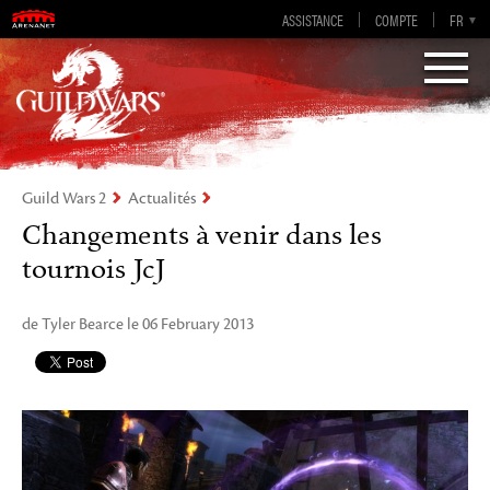
Guild Wars 2
ASSISTANCE
COMPTE
EN-GB
EN
DE
FR
ES
Visions of Eternity
Guild Wars 2
Actualités
Changements à venir dans les
tournois JcJ
de Tyler Bearce le 06 February 2013