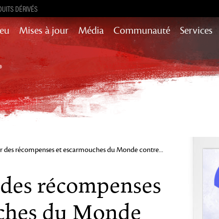
UITS DÉRIVÉS
Jeu
Mises à jour
Média
Communauté
Services
Mises à jour de contenu pour l’histoire,
succès et encore plus
Heart of Thorns
Path of Fire
End of Dragons
Secrets of the
Guild Wars 2
Obscure
ur des récompenses et escarmouches du Monde contre...
Janthir Wilds
Visions of Eternity
r des récompenses
ches du Monde