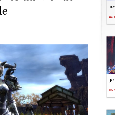
de
Rej
EN 
JO
EN 