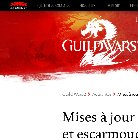
QUI NOUS SOMMES
NOS JEUX
EMPLOIS
PROD
Guild Wars 2
Actualités
Mises à jo
Mises à jou
et escarmou