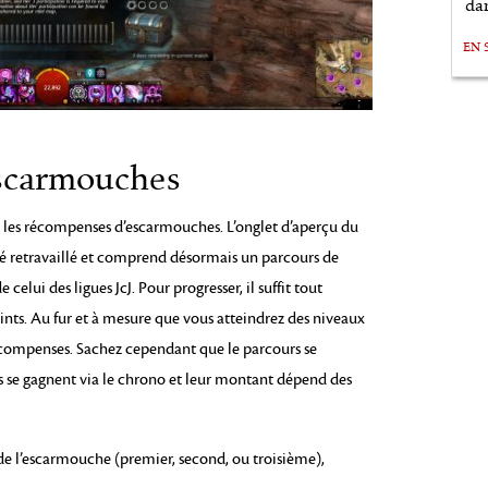
da
EN 
scarmouches
les récompenses d’escarmouches. L’onglet d’aperçu du
té retravaillé et comprend désormais un parcours de
elui des ligues JcJ. Pour progresser, il suffit tout
nts. Au fur et à mesure que vous atteindrez des niveaux
récompenses. Sachez cependant que le parcours se
nts se gagnent via le chrono et leur montant dépend des
de l’escarmouche (premier, second, ou troisième),