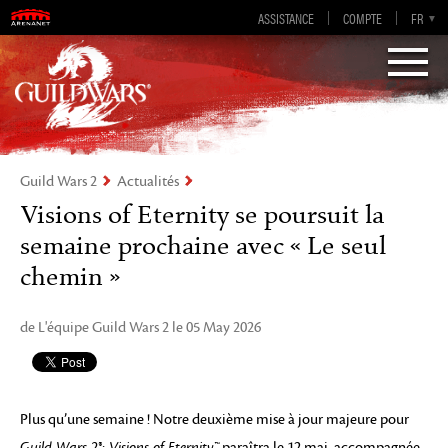
Guild Wars 2
ASSISTANCE
COMPTE
EN-GB
EN
DE
FR
ES
Visions of Eternity
Guild Wars 2
Actualités
Visions of Eternity se poursuit la
semaine prochaine avec « Le seul
chemin »
de L'équipe Guild Wars 2 le 05 May 2026
Plus qu’une semaine ! Notre deuxième mise à jour majeure pour
Guild Wars 2®: Visions of Eternity™
paraîtra le 12 mai, accompagnée