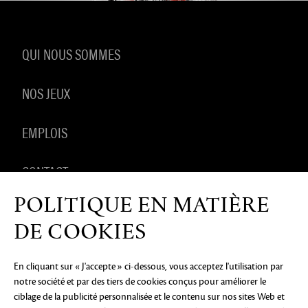
QUI NOUS SOMMES
NOS JEUX
EMPLOIS
CONTACT
POLITIQUE EN MATIÈRE
PRODUITS DÉRIVÉS
DE COOKIES
En cliquant sur « J'accepte » ci-dessous, vous acceptez l'utilisation par
notre société et par des tiers de cookies conçus pour améliorer le
AVIS DE CONFIDENTIALITÉ
MENTIONS LÉGALES
NE
ciblage de la publicité personnalisée et le contenu sur nos sites Web et
PAS VENDRE OU PARTAGER MES INFORMATIONS