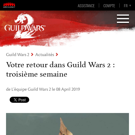
Guild Wars 2
ASSISTANCE
COMPTE
EN-GB
EN
DE
FR
ES
Visions of Eternity
Guild Wars 2
Actualités
Votre retour dans Guild Wars 2 :
troisième semaine
de L'équipe Guild Wars 2 le 08 April 2019