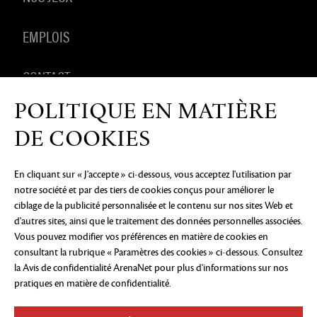
EMPLOIS
CONTACT
POLITIQUE EN MATIÈRE
PRODUITS DÉRIVÉS
DE COOKIES
En cliquant sur « J'accepte » ci-dessous, vous acceptez l'utilisation par
notre société et par des tiers de cookies conçus pour améliorer le
AVIS DE CONFIDENTIALITÉ
MENTIONS LÉGALES
NE
ciblage de la publicité personnalisée et le contenu sur nos sites Web et
PAS VENDRE OU PARTAGER MES INFORMATIONS
PERSONNELLES
PRÉFÉRENCES COOKIE
d'autres sites, ainsi que le traitement des données personnelles associées.
Vous pouvez modifier vos préférences en matière de cookies en
©2026 ArenaNet, LLC. Tous droits réservés. Toutes
consultant la rubrique « Paramètres des cookies » ci-dessous. Consultez
les marques déposées sont la propriété de leurs
la Avis de confidentialité ArenaNet
pour plus d'informations sur nos
propriétaires respectifs.
pratiques en matière de confidentialité.
Blood and Gore
Language
Use of Alcohol