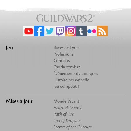
Jeu
Races de Tyrie
Professions
Combats
Cas de combat
Évènements dynamiques
Histoire personnelle
Jeu compétitif
Mises à jour
Monde Vivant
Heart of Thorns
Path of Fire
End of Dragons
Secrets of the Obscure