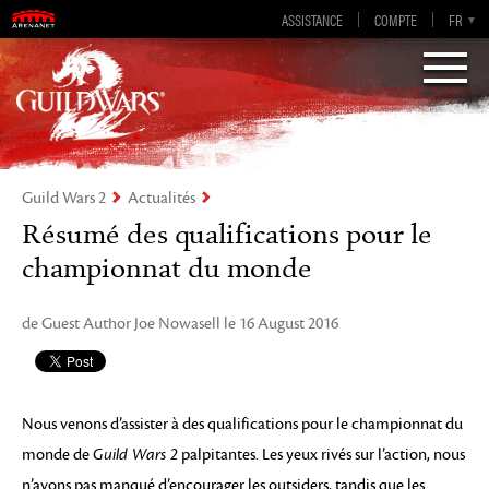
Guild Wars 2
ASSISTANCE
COMPTE
EN-GB
EN
DE
FR
ES
Visions of Eternity
Guild Wars 2
Actualités
Résumé des qualifications pour le
championnat du monde
de Guest Author Joe Nowasell le 16 August 2016
Nous venons d’assister à des qualifications pour le championnat du
monde de
Guild Wars 2
palpitantes. Les yeux rivés sur l’action, nous
n’avons pas manqué d’encourager les outsiders, tandis que les